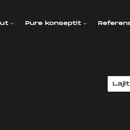
lut
Pure konseptit
Referen