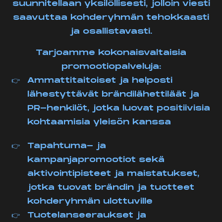
suunnitellaan yksilöllisesti, jolloin viesti
saavuttaa kohderyhmän tehokkaasti
ja osallistavasti.
Tarjoamme kokonaisvaltaisia
promootiopalveluja:
Ammattitaitoiset ja helposti
lähestyttävät brändilähettiläät ja
PR-henkilöt, jotka luovat positiivisia
kohtaamisia yleisön kanssa
Tapahtuma- ja
kampanjapromootiot sekä
aktivointipisteet ja maistatukset,
jotka tuovat brändin ja tuotteet
kohderyhmän ulottuville
Tuotelanseeraukset ja