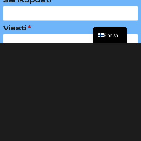
Sähköposti
*
English
Viesti
*
Finnish
Lähetä
© 2025 Pure Events. All rights
reserved.